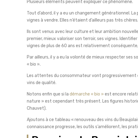
Plusieurs éléments peuvent expliquer ce phénomène.
Tout d’abord, il y a eu un changement générationnel. La p
vignes à vendre. Elles n’étaient d’ailleurs pas très chères
Ils sont venus avec leur culture et leur ambition nouvelle
premier, mieux valoriser son terroir, ses vignes. Identifi
vignes de plus de 60 ans est relativement conséquent
Par ailleurs, il y a eu la volonté de mieux respecter ses 
« bio ».
Les attentes du consommateur vont progressivement dan
vins de qualité.
Notons enfin que si la
démarche « bio »
est encore relati
nature » est cependant très présent. Les figures histori
Chauvet).
Ajoutons à ce tableau « renouveau des vins du Beaujola
connaissance progresse, les outils s’améliorent, les pra