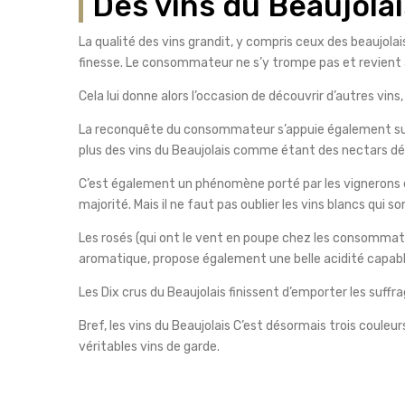
Des vins du Beaujolai
La qualité des vins grandit, y compris ceux des beaujola
finesse. Le consommateur ne s’y trompe pas et revient a
Cela lui donne alors l’occasion de découvrir d’autres vins
La reconquête du consommateur s’appuie également sur le
plus des vins du Beaujolais comme étant des nectars dél
C’est également un phénomène porté par les vignerons et
majorité. Mais il ne faut pas oublier les vins blancs qui s
Les rosés (qui ont le vent en poupe chez les consommateu
aromatique, propose également une belle acidité capable 
Les Dix crus du Beaujolais finissent d’emporter les suffra
Bref, les vins du Beaujolais C’est désormais trois couleu
véritables vins de garde.