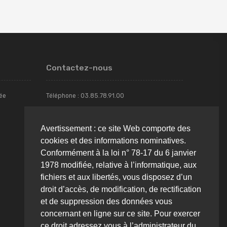
Contactez-nous
rée
Téléphone :
03.85.78.91.00
Email :
franck.fenyes@beton-concept.fr
Avertissement : ce site Web comporte des
cookies et des informations nominatives.
Addresse : Avenue des Ferrancins - ZI Torcy -
Conformément à la loi n° 78-17 du 6 janvier
71210, TORCY
1978 modifiée, relative à l’informatique, aux
fichiers et aux libertés, vous disposez d’un
droit d’accès, de modification, de rectification
et de suppression des données vous
Contactez-nous
concernant en ligne sur ce site. Pour exercer
ce droit adressez vous à l’administrateur du