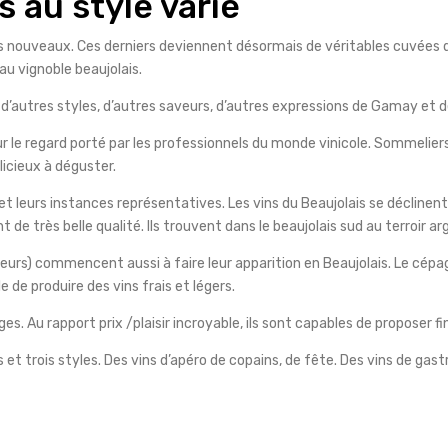
s au style varié
is nouveaux. Ces derniers deviennent désormais de véritables cuvées qu
u vignoble beaujolais.
, d’autres styles, d’autres saveurs, d’autres expressions de Gamay et de
 regard porté par les professionnels du monde vinicole. Sommeliers, c
icieux à déguster.
 leurs instances représentatives. Les vins du Beaujolais se déclinen
ont de très belle qualité. Ils trouvent dans le beaujolais sud au terroir 
rs) commencent aussi à faire leur apparition en Beaujolais. Le cépage
de produire des vins frais et légers.
ges. Au rapport prix /plaisir incroyable, ils sont capables de proposer 
rs et trois styles. Des vins d’apéro de copains, de fête. Des vins de ga