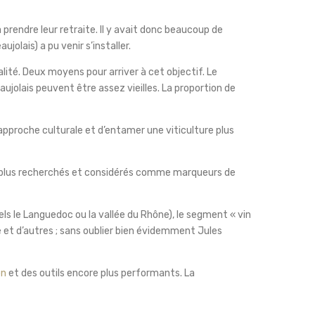
 prendre leur retraite. Il y avait donc beaucoup de
jolais) a pu venir s’installer.
ualité. Deux moyens pour arriver à cet objectif. Le
eaujolais peuvent être assez vieilles. La proportion de
l’approche culturale et d’entamer une viticulture plus
en plus recherchés et considérés comme marqueurs de
s le Languedoc ou la vallée du Rhône), le segment « vin
e et d’autres ; sans oublier bien évidemment Jules
on
et des outils encore plus performants. La