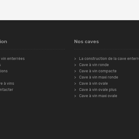
ion
Nos caves
 vin enterrées
La construction de la cave enter
s
Cave à vin ronde
tions
Cave à vin compacte
Cave à vin maxi ronde
e à vins
Cave à vin ovale
ntacter
Cave à vin ovale plus
Cave à vin maxi ovale