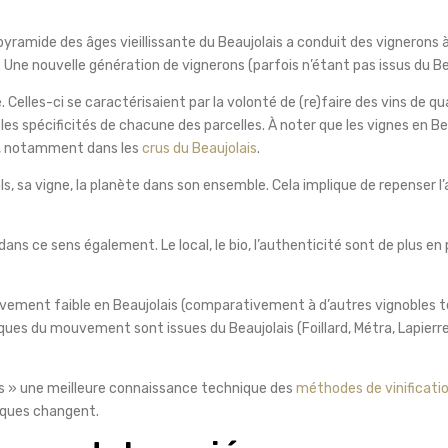
yramide des âges vieillissante du Beaujolais a conduit des vignerons à
. Une nouvelle génération de vignerons (parfois n’étant pas issus du Beau
. Celles-ci se caractérisaient par la volonté de (re)faire des vins de q
er les spécificités de chacune des parcelles. À noter que les vignes en B
e, notamment dans les
crus du Beaujolais
.
sols, sa vigne, la planète dans son ensemble. Cela implique de repenser 
s ce sens également. Le local, le bio, l’authenticité sont de plus 
vement faible en Beaujolais (comparativement à d’autres vignobles tel
ques du mouvement sont issues du Beaujolais (Foillard, Métra, Lapierr
is » une meilleure connaissance technique des
méthodes de vinificati
tiques changent.