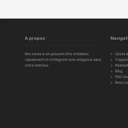
A propos
Navigat
Nos caves à vin peuvent être installées
Caves à
rapidement et s'intègrent avec élégance dans
Trappe
votre intérieur.
Réalisa
Blog
FAQ Cav
Nous co