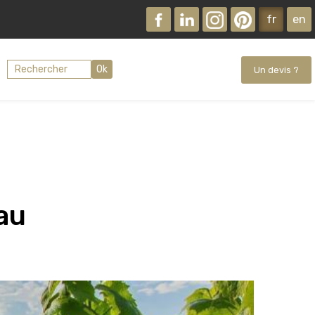
fr
en
Ok
Un devis ?
au