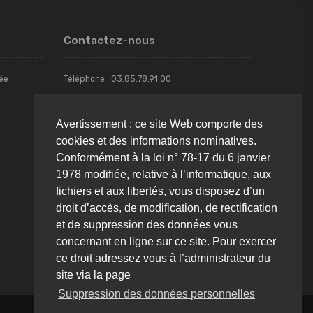
Contactez-nous
rée
Téléphone :
03.85.78.91.00
Email :
franck.fenyes@beton-concept.fr
Avertissement : ce site Web comporte des
cookies et des informations nominatives.
Addresse : Avenue des Ferrancins - ZI Torcy -
Conformément à la loi n° 78-17 du 6 janvier
71210, TORCY
1978 modifiée, relative à l’informatique, aux
fichiers et aux libertés, vous disposez d’un
droit d’accès, de modification, de rectification
et de suppression des données vous
Contactez-nous
concernant en ligne sur ce site. Pour exercer
ce droit adressez vous à l’administrateur du
site via la page
Suppression des données personnelles