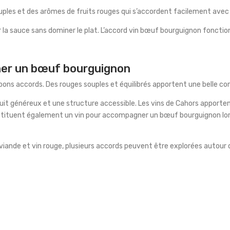
ouples et des arômes de fruits rouges qui s’accordent facilement avec 
sauce sans dominer le plat. L’accord vin bœuf bourguignon fonctionne a
ner un bœuf bourguignon
bons accords. Des rouges souples et équilibrés apportent une belle co
uit généreux et une structure accessible. Les vins de Cahors apport
tituent également un vin pour accompagner un bœuf bourguignon lorsq
viande et vin rouge, plusieurs accords peuvent être explorées autour