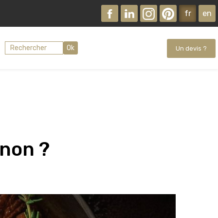
fr
en
Ok
Un devis ?
gnon ?