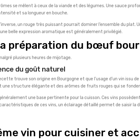
arômes se mêlent à ceux de la viande et des légumes. Une sauce profo
intensité et sa longueur en bouche.
’inverse, un rouge très puissant pourrait dominer l’ensemble du plat. Un
’une belle expression aromatique est généralement privilégié.
 la préparation du bœuf bou
malgré plusieurs heures de mijotage.
ence du goût naturel
cette trouve son origine en Bourgogne et que l’usage d’un vin issu de ce
ent une structure élégante et des arômes de fruits rouges qui se fonde
 généralement une base pertinente pour la cuisson. Ces vins possèdent
aractéristiques de ces vins, un éclairage détaillé permet de saisir la 
même vin pour cuisiner et 