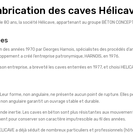
abrication des caves Hélica
s de 80 ans, la société Hélicave, appartenant au groupe BÉTON CONCEP
ées
 fin des années 1970 par Georges Harnois, spécialistes des procédés 
ppement a créé l’entreprise patronymique, HARNOIS, en 1976.
 son entreprise, a breveté les caves enterrées en 1977, et choisi 
Leur forme, non angulaire, ne présente aucun point de rupture. Elles
non angulaire garantit un ouvrage stable et durable.
ande inertie. Les caves en béton sont plus résistantes aux mouvements
ement pour conserver son caractère imputrescible au fil des années.
ELICAVE a déjà séduit de nombreux particuliers et professionnels (hôt