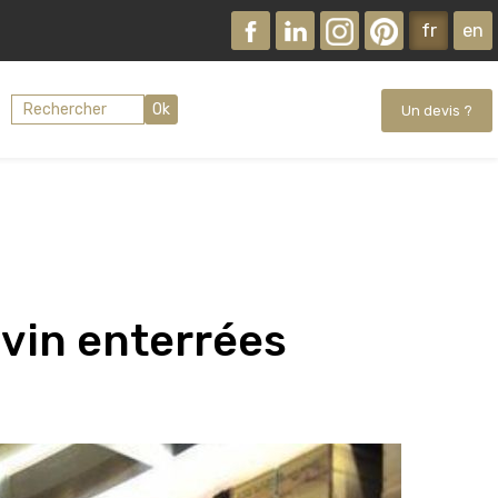
fr
en
Ok
Un devis ?
 vin enterrées