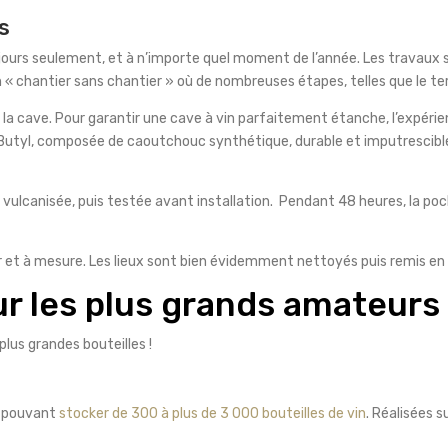
s
jours seulement, et à n’importe quel moment de l’année. Les travaux so
’un « chantier sans chantier » où de nombreuses étapes, telles que le te
la cave. Pour garantir une cave à vin parfaitement étanche, l’expérien
n Butyl, composée de caoutchouc synthétique, durable et imputrescibl
 vulcanisée, puis testée avant installation. Pendant 48 heures, la poc
r et à mesure. Les lieux sont bien évidemment nettoyés puis remis en é
ur les plus grands amateurs 
lus grandes bouteilles !
s pouvant
stocker de 300 à plus de 3 000 bouteilles de vin
. Réalisées s